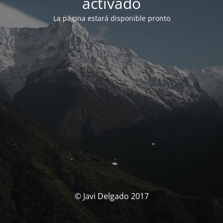
activado
La página estará disponible pronto
© Javi Delgado 2017